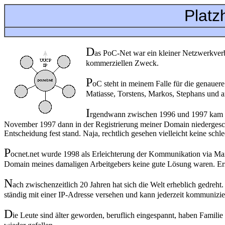
Platzh
D
as PoC-Net war ein kleiner Netzwerkve
kommerziellen Zweck.
P
oC steht in meinem Falle für die genaue
Matiasse, Torstens, Markos, Stephans und a
I
rgendwann zwischen 1996 und 1997 kam aus
November 1997 dann in der Registrierung meiner Domain niedergesch
Entscheidung fest stand. Naja, rechtlich gesehen vielleicht keine schl
P
ocnet.net wurde 1998 als Erleichterung der Kommunikation via M
Domain meines damaligen Arbeitgebers keine gute Lösung waren. Ers
N
ach zwischenzeitlich 20 Jahren hat sich die Welt erheblich gedreht
ständig mit einer IP-Adresse versehen und kann jederzeit kommunizie
D
ie Leute sind älter geworden, beruflich eingespannt, haben Familie