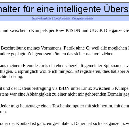
alter für eine intelligente Übers
Navigationshilfe
|
Bastelprojekte
|
Computerprojekte
rbund zwischen 5 Kumpels per RawIP/ISDN und UUCP. Die ganze Geschi
re Beschreibung meines Vornamens:
P
atrik
o
hne
C
, weil alle möglichen
ndere geplagte Zeitgenossen können das sicher nachvollziehen.
 meinem Freundeskreis ein eher scherzhaft gemeinter Spitznamensvor
lagen. Ursprünglich wollte ich mir
poc.net
registrieren, dies hat abe
echte Lösung.
ail und der Datenübertragung via ISDN unter Linux zwischen 5 Kumpe
tens war eine Abhängigkeit zu einer nicht mir gehörenden Domain geg
. Jeder trägt heutzutage einen Taschenkomputer mit sich herum, mit dem
ren.
 oder der Kontakt ist ganz eingeschlafen. Daher hat sich das ganze inz