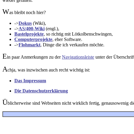
wieder gefallen.
W
as bleibt noch hier?
->
Dokus
(Wiki),
->
AS/400-Wiki
(engl.),
Bastelprojekte
, so richtig mit Lötkolbenschwingen,
Computerprojekte
, eher Software.
->
Flohmarkt
, Dinge die ich verkaufen möchte.
E
in paar Anmerkungen zu der
Navigationsleiste
unter der Überschrift
A
chja, was inzwischen auch recht wichtig ist:
Das Impressum
Die Datenschutzerklärung
Ü
blicherweise sind Webseiten nicht wirklich fertig, genausowenig d